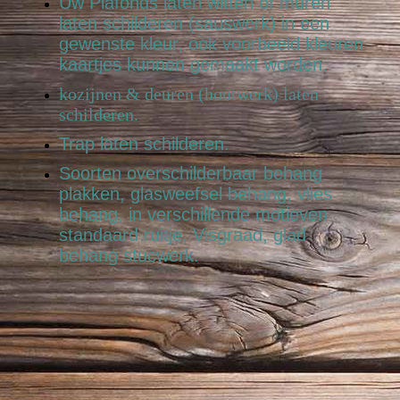
Uw Plafonds laten witten of muren
laten schilderen (sauswerk) in een
gewenste kleur, ook voorbeeld kleuren
kaartjes kunnen gemaakt worden.
kozijnen & deuren (houtwerk) laten
schilderen.
Trap laten schilderen.
Soorten overschilderbaar behang
plakken, glasweefsel behang, vlies
behang, in
verschillende motieven
standaard ruitje, Visgraad, glad
behang stucwerk.