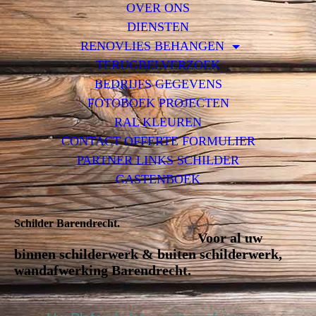
OVER ONS
DIENSTEN
RENOVLIES BEHANGEN
TERUGBELVERZOEK
BEDRIJFS GEGEVENS
FOTOBOEK PROJECTEN
RAL KLEUREN
CONTACT OFFERTE FORMULIER
PARTNER LINKS SCHILDER
GASTENBOEK
Schilder Barendrecht.
Voor al uw
binnen schilderwerk & buiten schilderwerk,
wandafwerking Barendrecht.