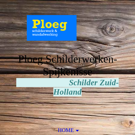
Ploeg Schilderwerken-
Spijkenisse
Schilder Zuid-
Holland
HOME