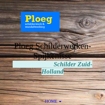
Ploeg Schilderwerken-
Spijkenisse
Schilder Zuid-
Holland
HOME