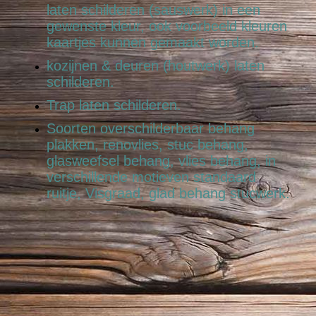
laten schilderen (sauswerk) in een
gewenste kleur, ook voorbeeld kleuren
kaartjes kunnen gemaakt worden.
kozijnen & deuren (houtwerk) laten
schilderen.
Trap laten schilderen.
Soorten overschilderbaar behang
plakken, renovlies, stuc behang,
glasweefsel behang, vlies behang, in
verschillende motieven standaard
ruitje, Visgraad, glad behang stucwerk.