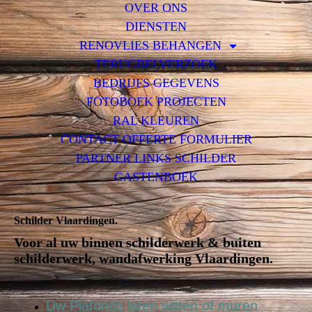
OVER ONS
DIENSTEN
RENOVLIES BEHANGEN
TERUGBELVERZOEK
BEDRIJFS GEGEVENS
FOTOBOEK PROJECTEN
RAL KLEUREN
CONTACT OFFERTE FORMULIER
PARTNER LINKS SCHILDER
GASTENBOEK
Schilder Vlaardingen.
Voor al uw binnen schilderwerk & buiten
schilderwerk, wandafwerking Vlaardingen.
Uw Plafonds laten witten of muren