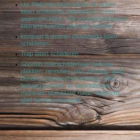
Uw Plafonds laten witten of muren
laten schilderen (sauswerk) in een
gewenste kleur, ook voorbeeld kleuren
kaartjes kunnen gemaakt worden.
kozijnen & deuren (houtwerk) laten
schilderen.
Trap laten schilderen.
Soorten overschilderbaar behang
plakken, renovlies, stuc behang, glad
behang, glasweefsel behang, vlies
behang soorten, in verschillende
motieven standaard ruitje, Visgraad,
glad behang stucwerk.