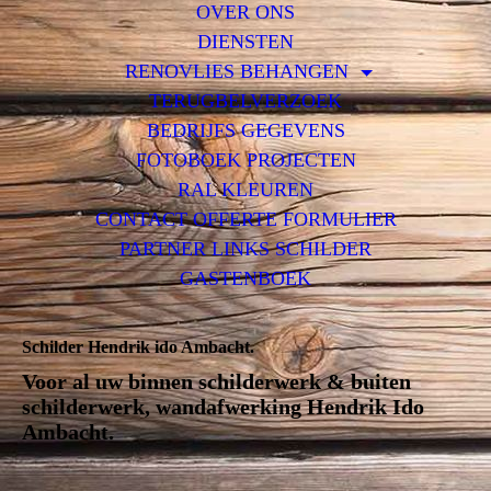
OVER ONS
DIENSTEN
RENOVLIES BEHANGEN
TERUGBELVERZOEK
BEDRIJFS GEGEVENS
FOTOBOEK PROJECTEN
RAL KLEUREN
CONTACT OFFERTE FORMULIER
PARTNER LINKS SCHILDER
GASTENBOEK
Schilder Hendrik ido Ambacht.
Voor al uw binnen schilderwerk & buiten
schilderwerk, wandafwerking Hendrik Ido
Ambacht.