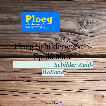
Ploeg Schilderwerken-
Spijkenisse
Schilder Zuid-
Holland
HOME